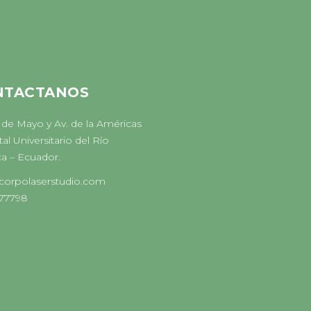
NTACTANOS
 de Mayo y Av. de la Américas
al Universitario del Río
a – Ecuador.
corpolaserstudio.com
77798