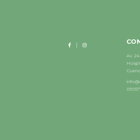
CO
Av. 24
Hospit
Cuenc
info@
09957