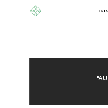
INI
"AL